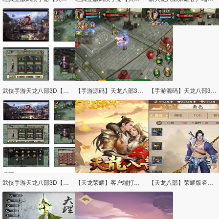
武侠手游天龙八部3D【神域天龙】Linux手工端+GM授权后台
【手游源码】天龙八部3D-神域,虚拟机一键即玩,GM后台,完整双端,手工外网教程
【手游源码】天龙八部3D-神域,虚拟机一键即玩,GM后台,完整双端,手工外网教程
武侠手游天龙八部3D【神域天龙】Linux手工端+GM授权后台
【天龙荣耀】客户端打包+服务端配置编译+视频教程+简体中文配置
【天龙八部】荣耀版竖版手游安卓联网非单机+安装教程+一键端+GM后台