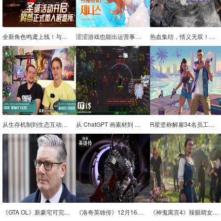
全新角色鸣鸢上线！与《辐射》手游共庆双旦！
涩涩游戏也能出运营事故？《棕色尘埃2》发布道歉直播
热血集结，情义无双！《兵王ol》12月26日新服即将开启！
从生存机制到生态互动，治愈系沙盒新作《蜂巢：异星物语》公布上线前开发更新
从 ChatGPT 画素材到 Claude 写代码，新游《Codex Mortis》宣称 100% 由 AI 造
R星坚称解雇34名员工与工会无关，称其违反公司政策
《GTA OL》新豪宅可完全避免突袭任务
《洛奇英雄传》12月16日更新！超高难度BOSS塔罗斯霸气归来
《神鬼寓言4》辣眼睛女主形象引热议，海外博主P图爆改获赞