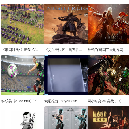
《帝国时代4》新DLC“岳飞传”发售，玩家吐槽：岳飞传没有岳飞？
《艾尔登法环：黑夜君临》TRPG 桌游 6 月 19 日发售，携同伴迎战“黑夜王”
曾经的“韩国三大动作网游”之一，如今想重新伟大
科乐美《eFootball》下载破 10 亿，《实况足球》大师联赛玩法限时回归
索尼推出“Playerbase”计划：将真实玩家扫描植入 PS 第一方游戏
两小时卖 30 美元，《无主之地 4》首个剧情 DLC 遭玩家吐槽