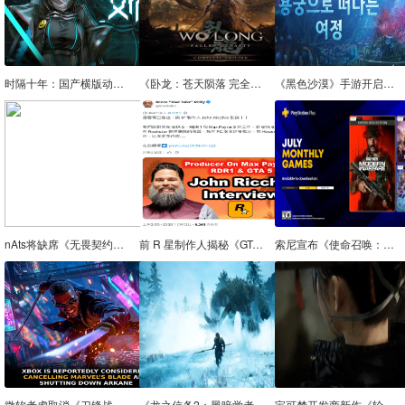
时隔十年：国产横版动作续作《艾希 2》10 月 1 日开启众筹，售价 48 元
《卧龙：苍天陨落 完全版》9 月 3 日登陆任天堂 Switch 2：港区售价 478 港币，实体版采用钥匙卡
《黑色沙漠》手游开启第二赛季及夏季活动“龙宫”
nAts将缺席《无畏契约》第二阶段对阵Eternal Fire的首场比赛
前 R 星制作人揭秘《GTA6》为何首发不上 PC：资源调配与优化复杂度是主因
索尼宣布《使命召唤：现代战争 3》入列 PS+ 一档游戏库，还包括《为了吾王 2》《远星物语》
微软考虑取消《刀锋战士》并关闭Arkane工作室
《龙之信条2：黑暗觉者》全新宣传片公布，10月9日全平台发售
宝可梦开发商新作《轮回之兽》公布全新预告 8月4日发售