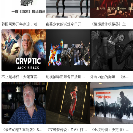
韩国网游开年凉凉，老牌IP都不能幸免！炒冷饭的时代要过去了？
盗墓少女的试炼今日开启！《洛奇英雄传》酷炫摩托骑手外观上新！
《情感反诈模拟器》主机版将于2月14日发售
不止是标杆！大佬直言《星际战甲》是西方MMO的未来
动视被曝正筹备开放世界 RPG 游戏，有望与《GTA》《赛博朋克 2077》一较高下
外冷内热的御姐！《洛奇英雄传》新角色卡莉亚背景故事曝光！
《最终幻想7 重制版》Switch 2版已在多家零售商处售罄
《宝可梦传说：Z-A》打造时尚新造型的最佳套装搭配指南
《全境封锁：决定版》或将官宣？日本出现宣传海报