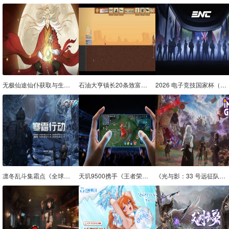
无极仙途仙仆获取与生产攻略
石油大亨镇长20条致富秘籍
2026 电子竞技国家杯（ENC）更多细节公布：主赛事为期四周
凛冬乱斗集霜点《全球使命3》累计消耗得神器
天玑9500携手《王者荣耀》与腾讯GVoice：端侧语音识别落地，弱网开黑也能“开口即成字”
《光与影：33 号远征队》工作室负责人澄清：AI 素材早已移除，游戏内容 100% 人工制作