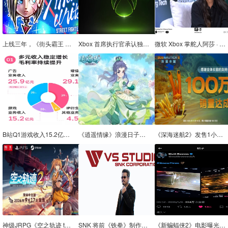
上线三年，《街头霸王 6》销量突破 700 万份
Xbox 首席执行官承认独占游戏对构建平台至关重要，目前相关决策仍在制定中
微软 Xbox 掌舵人阿莎 · 夏尔马表态：我们必须有独占游戏
B站Q1游戏收入15.2亿，多款新游年内上线计划曝光
《逍遥情缘》浪漫日子如何与伴侣约会？我来给你支几招
《深海迷航2》发售1小时销量破百万 Steam峰值46万
神级JRPG《空之轨迹 the 2nd》最新情报公布！结社现身 PC版无特典
SNK 将前《铁拳》制作人原田胜弘新工作室 VS Studio 纳入麾下
《新蝙蝠侠2》电影曝光冬季设定，经典反派急冻人或将登场