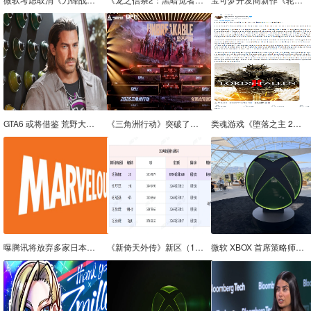
GTA6 或将借鉴 荒野大镖客：救赎2 的一项重大机制
《三角洲行动》突破了大战场电竞赛事的「不可能」
类魂游戏《堕落之主 2》宣布跳票至 2027 年第一季度，避开年末激烈竞争
曝腾讯将放弃多家日本游戏工作室投资！真不如国产赚钱？
《新倚天外传》新区（10区）征名结果公布
微软 XBOX 首席策略师马修 · 鲍尔：玩家仍可期待持续推出的独占作品