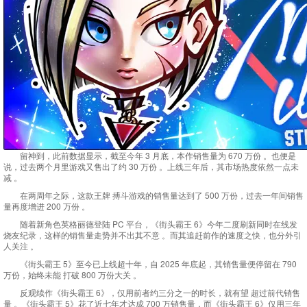
留神到，此前数据显示，截至今年 3 月底，本作销售量为 670 万份 。也便是
说，过去两个月里游戏又售出了约 30 万份 。上线三年后，其市场热度依然一点未
减 。
在两周年之际，这款王牌 搏斗游戏的销售量达到了 500 万份，过去一年间销售
量再度增进 200 万份 。
随着新角色英格丽德登陆 PC 平台，《街头霸王 6》今年二度刷新同时在线发
烧友纪录，这样的销售量走势并不出其不意 。而其追赶前作的速度之快，也分外引
人关注 。
《街头霸王 5》至今已上线超十年，自 2025 年底起，其销售量便停留在 790
万份，始终未能 打破 800 万份大关 。
反观续作《街头霸王 6》，仅用前者约三分之一的时长，就有望 超过前代销售
量 。《街头霸王 5》花了近七年才达成 700 万销售量，而《街头霸王 6》仅用三年