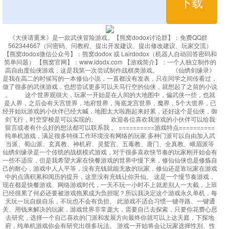
下载
《大侠请重来》是一款武侠冒险游戏。【熊窝dodox讨论群】：免费QQ群
562344667（问密码、问教程、提出开发建议、提出修改建议、玩家交流）
【熊窝dodox微信公众号】：熊窝dodox 或 Lairdodox（机器人自动回答密码和
简单问题） 【熊窝官网】：www.idodx.com 【游戏简介】：一个人独立制作的
高自由度仙侠游戏，这是我第一次尝试制作战棋类游戏。 《仙绣剑缘录》
是我在高二的时候写的一本修仙小说，一直都没有发表，只在同学之间传看过，
做了很多的武侠游戏，也想尝试更多可以天马行空的仙侠，就想起了之前的小说
。 这个世界观很大，玩家一开始是在人间的大地图中，偏武侠一些，也就
是人界，之后会有天宫世界，地府世界，海底龙宫世界，魔界，5个大世界，已
经开始玩游戏的小伙伴已经大喊，地图太大啦跑起来好累，还好这个是仙侠，御
剑飞行，时空穿梭是可以实现的。 欢迎各位喜欢我游戏的小伙伴可以给我
留言或者有什么好的想法都可以联系我 。 ==========游戏特点==========
纯单机游戏，满足很多特殊工作环境没有网络的玩家 多种门派可以自由加入武
当派、蜀山派、玄真教、神机府、灵鹫宫、五毒教、唐门、全真教、峨眉派等
仙绣剑缘录是一个传统的战棋模式游戏，对于很多喜欢快节奏的玩家刚开始会有
一些不适应，但是我希望大家在快餐游戏的世界中慢下来，修仙仙侠也是修炼自
己的耐心，游戏中人人平等，没有充钱就能无敌的玩家，修仙还是靠玩家在游戏
中的点滴积累和阅历的提升，这里没有充钱让你升仙。 这是一个慢节奏游戏，
现在都是快餐游戏、网络游戏时代，一天不玩一小时不上就差别人一大截，上班
已经很累了何必还要被游戏拖累成为负担呢？所以我决定这个游戏永久单机，每
天玩一玩自娱自乐，不玩也不会有负担。 此游戏不适合习惯一键寻路、一键通
关、用钱来解决的玩家，游戏世界非常庞大，需要自己去探索，只要你花费心思
去研究，选择一个自己喜欢的门派和发展方向最终你就可以上达天庭，下探地
府，纯单机游戏你会有研究出很多玩法。 游戏一开始将会让玩家选择性别、性