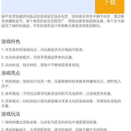
下载
躺平发育隐藏房间版这款游戏设定独具创意，游戏者在宿舍中躺平休息，通过睡
觉来赚取金币。每个炮塔的攻击范围宽广，帮助玩家有效抵御追捕。每个关卡都
提供了独特的挑战，丰富的场景设计和策略元素使游戏更加耐玩。
游戏特色
1. 丰富多样的游戏玩法，为玩家提供无尽挑战与惊喜。
2. 欢乐的游戏模式，尽情享受挑战带来的乐趣。
3. 自由砍伐、快乐种田，冒险中不断收获更多奖励。
游戏亮点
1. 精彩挑战：游戏设计别具一格，玩家能够轻松体验各种趣味玩法，随时投入
其中。
2. 多样挑战：不同玩法要求玩家进攻和防守其他房间，让游戏更加有趣。
3. 简单模式：轻松的设计使玩家能够分享多元化的游戏体验，享受轻松冒险的
乐趣。
游戏玩法
1. 独特的魔法冒险体验，让你在与恶灵的对抗中感受紧张刺激。
2. 挑战策略能力，合理搭配阵容，建造防御塔，创建无懈可击的防线。