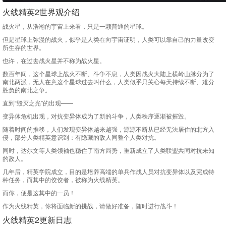
火线精英2世界观介绍
战火星，从浩瀚的宇宙上来看，只是一颗普通的星球。
但是星球上弥漫的战火，似乎是人类在向宇宙证明，人类可以靠自己的力量改变
所生存的世界。
也许，在过去战火星并不称为战火星。
数百年间，这个星球上战火不断、斗争不息，人类因战火大陆上横岭山脉分为了
南北两派，无人在意这个星球过去叫什么，人类似乎只关心每天持续不断、难分
胜负的南北之争。
直到“毁灭之光”的出现——
变异体危机出现，对抗变异体成为了新的斗争，人类秩序逐渐被摧毁。
随着时间的推移，人们发现变异体越来越强，源源不断从已经无法居住的北方入
侵，部分人类精英意识到：有隐藏的敌人同整个人类对抗。
同时，达尔文等人类领袖也稳住了南方局势，重新成立了人类联盟共同对抗未知
的敌人。
几年后，精英学院成立，目的是培养高端的单兵作战人员对抗变异体以及完成特
种任务，而其中的佼佼者，被称为火线精英。
而你，便是这其中的一员！
作为火线精英，你将面临新的挑战，请做好准备，随时进行战斗！
火线精英2更新日志