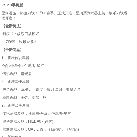
v1.2.0手机版
星河漫游，热血刀战！「S3赛季」正式开启，星河系列武器上架，娱乐刀战爆
燃开启！
【全新玩法】
·新模式：娱乐刀战模式
一刀999，砍爆全场！
【全新商品】
1、新增传说武器
·传说冲锋枪：仲裁者-星河
·传说近战：噬光者
2、新增其他武器
·史诗近战：落樱刃、霜戾、弯刃-星河、翡翠之矛
·卓越近战：千钧、暗黑手斧
3、新增武器皮肤
·传说武器皮肤：仲裁者-炎爆、仲裁者-星穹
·史诗武器皮肤：HILDA07(镭射)
·普通武器皮肤：GALIL(青)、判决(紫)、千钧(绿)
4、新增角色