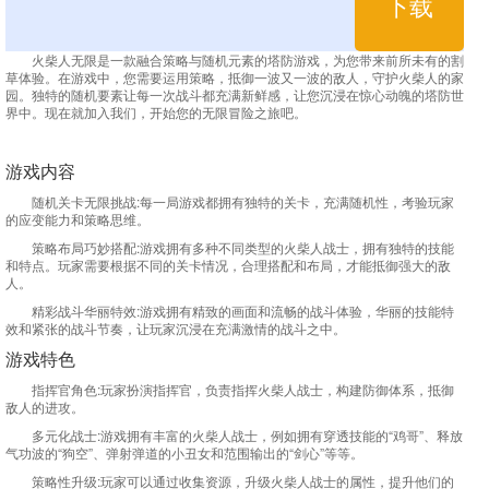
下载
火柴人无限是一款融合策略与随机元素的塔防游戏，为您带来前所未有的割
草体验。在游戏中，您需要运用策略，抵御一波又一波的敌人，守护火柴人的家
园。独特的随机要素让每一次战斗都充满新鲜感，让您沉浸在惊心动魄的塔防世
界中。现在就加入我们，开始您的无限冒险之旅吧。
游戏内容
随机关卡无限挑战:每一局游戏都拥有独特的关卡，充满随机性，考验玩家
的应变能力和策略思维。
策略布局巧妙搭配:游戏拥有多种不同类型的火柴人战士，拥有独特的技能
和特点。玩家需要根据不同的关卡情况，合理搭配和布局，才能抵御强大的敌
人。
精彩战斗华丽特效:游戏拥有精致的画面和流畅的战斗体验，华丽的技能特
效和紧张的战斗节奏，让玩家沉浸在充满激情的战斗之中。
游戏特色
指挥官角色:玩家扮演指挥官，负责指挥火柴人战士，构建防御体系，抵御
敌人的进攻。
多元化战士:游戏拥有丰富的火柴人战士，例如拥有穿透技能的“鸡哥”、释放
气功波的“狗空”、弹射弹道的小丑女和范围输出的“剑心”等等。
策略性升级:玩家可以通过收集资源，升级火柴人战士的属性，提升他们的