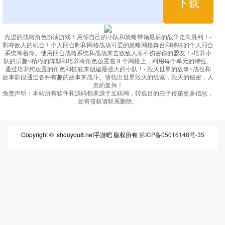
下载
先进的战略角色扮演游戏！用你自己的小队和策略带领最后的战争走向胜利！-
剥夺敌人的机会！个人回合制和网格战场可爱的策略网格舞台和特殊的个人回合
系统等着你。使用回合战略系统和战场来击败敌人而不伤害你的盟友！-培养小
队的乐趣~精巧的阵型和培养将角色放置在 9 个网格上，利用每个单元的特性。
通过培养您放置的角色和技能来创建最强大的小队！- 毁灭世界的故事~战役和
故事阶段通过各种有趣的故事来战斗。请找出世界毁灭的线索，毁灭的秘密，人
类的复兴！
免责声明：
本站所有软件和源码都来源于互联网，转载目的在于传递更多信息，
如有侵权请联系删除。
Copyright © shouyou8.net手游吧 版权所有
苏ICP备05016148号-35